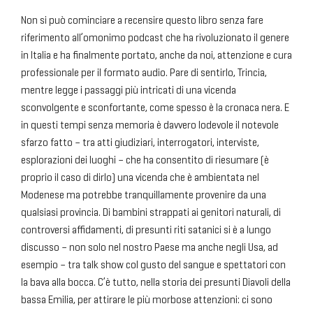
Non si può cominciare a recensire questo libro senza fare
riferimento all’omonimo podcast che ha rivoluzionato il genere
in Italia e ha finalmente portato, anche da noi, attenzione e cura
professionale per il formato audio. Pare di sentirlo, Trincia,
mentre legge i passaggi più intricati di una vicenda
sconvolgente e sconfortante, come spesso è la cronaca nera. E
in questi tempi senza memoria è davvero lodevole il notevole
sfarzo fatto – tra atti giudiziari, interrogatori, interviste,
esplorazioni dei luoghi – che ha consentito di riesumare (è
proprio il caso di dirlo) una vicenda che è ambientata nel
Modenese ma potrebbe tranquillamente provenire da una
qualsiasi provincia. Di bambini strappati ai genitori naturali, di
controversi affidamenti, di presunti riti satanici si è a lungo
discusso – non solo nel nostro Paese ma anche negli Usa, ad
esempio – tra talk show col gusto del sangue e spettatori con
la bava alla bocca. C’è tutto, nella storia dei presunti Diavoli della
bassa Emilia, per attirare le più morbose attenzioni: ci sono