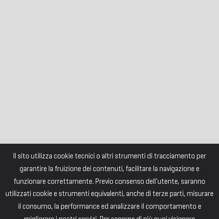
Il sito utilizza cookie tecnici o altri strumenti di tracciamento per
garantire la fruizione dei contenuti, facilitare la navigazione e
funzionare correttamente. Previo consenso dell'utente, saranno
utilizzati cookie e strumenti equivalenti, anche di terze parti, misurare
il consumo, la performance ed analizzare il comportamento e
migliorare i nostri servizi. Per saperne di più puoi visionare