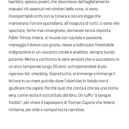
bambini, spesso poveri, che descrivono dettagliatamente
macabri riti avvenuti nei cimiteri della zona; ci sono
insospettabili orchi con la tonaca e oscure logge che
manovrano l’orrore quotidiano, all’insaputa di tutti; ci sono vite
spezzate, ferite mai rimarginate, domande senza risposta.
Pablo Trincia, invece, si muove con cautela e passione,
maneggia il dolore con grazia, riesce a indirizzare l’inevitabile
indignazione in un racconto corale e analitico, sempre lucido,
potente. Mette a confronto le varie versioni che si succedono in
un arco temporale lungo 20 anni, sottoponendole al più
rigoroso fat-checking. Soprattutto, si immerge e immerge il
lettore in un mare putrido dove l’obiettivo in fondo non è
giudicare ma capire. Perché quel che conta è che sia una storia
vera, come recita il sottotitolo del libro. Un tuffo “a sangue
freddo”, per citare il capolavoro di Truman Capote che Veleno
richiama, per stile e compattezza narrativa.