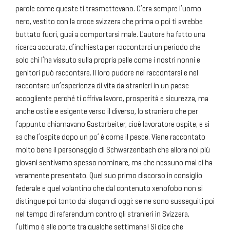
parole come queste ti trasmettevano. C’era sempre l’uomo
nero, vestito con la croce svizzera che prima o poi ti avrebbe
buttato fuori, guai a comportarsi male. L’autore ha fatto una
ricerca accurata, d’inchiesta per raccontarci un periodo che
solo chi l’ha vissuto sulla propria pelle come i nostri nonni e
genitori può raccontare. Il loro pudore nel raccontarsi e nel
raccontare un’esperienza di vita da stranieri in un paese
accogliente perché ti offriva lavoro, prosperità e sicurezza, ma
anche ostile e esigente verso il diverso, lo straniero che per
l’appunto chiamavano Gastarbeiter, cioè lavoratore ospite, e si
sa che l’ospite dopo un po’ è come il pesce. Viene raccontato
molto bene il personaggio di Schwarzenbach che allora noi più
giovani sentivamo spesso nominare, ma che nessuno mai ci ha
veramente presentato. Quel suo primo discorso in consiglio
federale e quel volantino che dal contenuto xenofobo non si
distingue poi tanto dai slogan di oggi: se ne sono susseguiti poi
nel tempo di referendum contro gli stranieri in Svizzera,
l’ultimo è alle porte tra qualche settimana! Si dice che