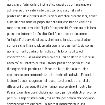
guida, in un’atmosfera intimistica quasi da confessionale e
attraverso brevi interviste dai titoli originali, nella vita
professionale e privata di musicisti, direttori d’orchestra, solisti
e artisti della musica popolare del ‘900, che hanno vissuto il
rapporto con la musica “il più forte possibile”: con tutta la loro
passione, intensità e fisicità. Ce li fa conoscere sia come
“artigiani” al servizio di essa, che hanno innalzato cattedrali
sonore e che l’hanno plasmata con la loro genialità, sia come
uomini, mariti, padri di famiglia con le loro fragilità ed
imperfezioni. Dall’azione musicale di Luciano Berio in “Un re in
ascolto” su libretto di Italo Calvino, passando per lo studio
filologico della partitura di Riccardo Muti, fino alla musica
elettronica con contaminazioni etniche di Ludovico Einaudi, il
lettore è accompagnato nel racconto di aneddoti, analisi e
riflessioni di personalità che hanno reso celebre il nostro bel
Paese. È un libro consigliabile non solo per gli addetti ai lavori o
per i più esigenti musicofili, ma anche per coloro che vogliono
semplicemente gustarsi il piacere di immergersi in una