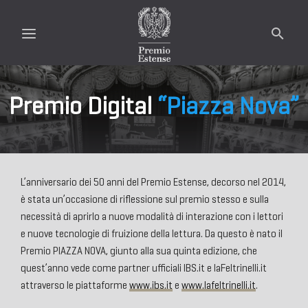
Premio Digital
“Piazza Nova”
L’anniversario dei 50 anni del Premio Estense, decorso nel 2014,
è stata un’occasione di riflessione sul premio stesso e sulla
necessità di aprirlo a nuove modalità di interazione con i lettori
e nuove tecnologie di fruizione della lettura. Da questo è nato il
Premio PIAZZA NOVA, giunto alla sua quinta edizione, che
quest’anno vede come partner ufficiali IBS.it e laFeltrinelli.it
attraverso le piattaforme
www.ibs.it
e
www.lafeltrinelli.it
.