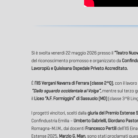
Si è svolta venerdì 22 maggio 2026 presso il
“Teatro Nuov
del riconoscimento promosso e organizzato da
Confindu
Lavoropiù e Quisisana Ospedale Privato Accreditato.
È
l’IIS Vergani Navarra di Ferrara (classe 2^Q)
, con il lavoro
“Dallo sguardo occidentale al Volga”,
mentre sul terzo gr
il
Liceo “A.F. Formiggini” di Sassuolo (MO)
(classe 3^B Ling
I progetti vincitori, scelti dalla
giuria del Premio Estense
Confindustria Emilia –
Umberto Gabrielli, Giordano Pastore
Romagna-M.I.M., dai docenti
Francesco Pertili
dell’IIS Ein
Estense 2025,
Marzio G. Mian
, sono stati proclamati ques