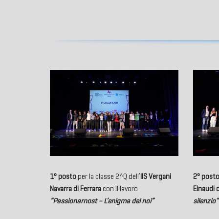
1° posto
per la classe 2^Q dell’
IIS Vergani
2° post
Navarra di Ferrara
con il lavoro
Einaudi d
“
Passionarnost – L’enigma del noi
”
silenzio
”