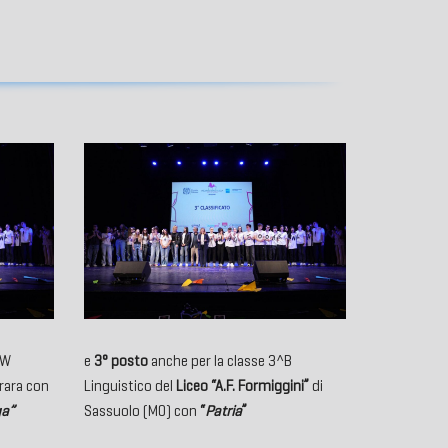
^W
e
3° posto
anche per la classe 3^B
rara con
Linguistico del
Liceo “A.F. Formiggini”
di
ga”
Sassuolo (MO) con
“
Patria
”