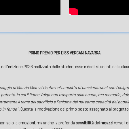
PRIMO PREMIO PER L’ISS VERGANI NAVARRA
e dell’edizione 2026 realizzato dalle studentesse e dagli studenti della
clas
el saggio di Marzio Mian si risolve nel concetto di passionarnost con l’enig
potente, in cui il fiume Volga non trasporta solo acqua, ma memoria, dolor
amente il tema del sacrificio e l’enigma del noi come capacità del popolo r
o in fondo”.
Questa la motivazione del primo posto assegnato al progetto de
non solo le
emozioni
, ma anche la profonda
sensibilità dei ragazzi
verso i g