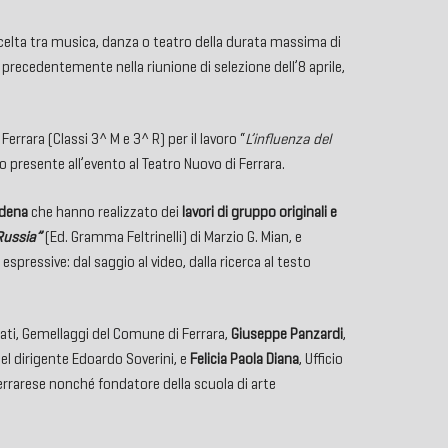
 scelta tra musica, danza o teatro della durata massima di
recedentemente nella riunione di selezione dell’8 aprile,
 Ferrara (Classi 3^ M e 3^ R) per il lavoro “
L’influenza del
co presente all’evento al Teatro Nuovo di Ferrara.
odena
che hanno realizzato dei
lavori di gruppo originali e
Russia”
(Ed. Gramma Feltrinelli) di Marzio G. Mian, e
spressive: dal saggio al video, dalla ricerca al testo
pati, Gemellaggi del Comune di Ferrara,
Giuseppe Panzardi
,
del dirigente Edoardo Soverini, e
Felicia Paola Diana
, Ufficio
errarese nonché fondatore della scuola di arte