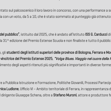
esentato sul palcoscenico il loro lavoro in concorso, con una performance a
ia con un voto, da 5 a 10, che è stato sommato al punteggio già ottenuto p
del pubblico”
, istituito dal 2025, che è andato all’Istituto
ISS G. Carducci
di
alla 31^ edizione del Premio Estense Scuola e non finaliste e tutto il pubbli
, gli
studenti degli istituti superiori delle province di Bologna, Ferrara e M
a vincitrice del Premio Estense 2025
,
“Volga Blues. Viaggio nel cuore della 
nto degli aspetti ritenuti più significativi e importanti in diverse forme e
re a Pubblica Istruzione e Formazione, Politiche Giovanili, Processi Parteci
ica Ludione
, Ufficio VI – Ambito territoriale di Ferrara, in rappresentanza 
el dirigente Giuseppe Schena, oltre a
Stefano Muroni
, attore e produttore f