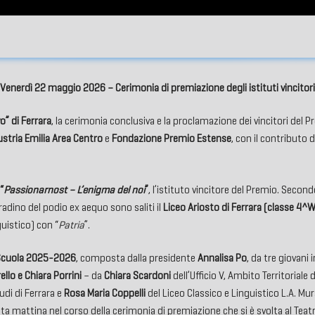
Venerdì 22 maggio 2026 – Cerimonia di premiazione degli istituti vincitori
o” di Ferrara
, la cerimonia conclusiva e la proclamazione dei vincitori d
stria Emilia Area Centro
e
Fondazione Premio Estense
, con il contributo 
“
Passionarnost – L’enigma del noi
”
, l’istituto vincitore del Premio. Second
adino del podio ex aequo sono saliti il
Liceo Ariosto
di Ferrara (classe 4^W
uistico) con “
Patria
”.
 Scuola 2025-2026
, composta dalla presidente
Annalisa Po
, da tre giovani
llo e Chiara Porrini
– da
Chiara Scardoni
dell’Ufficio V, Ambito Territoriale 
audi di Ferrara e
Rosa Maria Coppelli
del Liceo Classico e Linguistico L.A. Mu
ta mattina nel corso della cerimonia di premiazione che si è svolta al Teatr