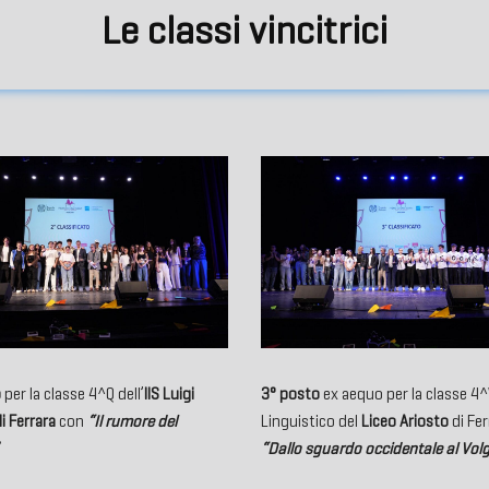
Le classi vincitrici
o
per la classe 4^Q dell’
IIS Luigi
3° posto
ex aequo per la classe 4
i Ferrara
con
“
Il rumore del
Linguistico del
Liceo Ariosto
di Fer
“Dallo sguardo occidentale al Vol