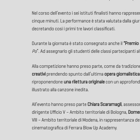
Nel corso dell’evento i sei istituti finalisti hanno rappr
cinque minuti. La performance è stata valutata dalla giur
decretando così i primi tre lavori classificati.
Durante la giornata è stato consegnato anche il
“Premio 
Po
”. Ad assegnarlo gli studenti delle classi partecipanti 
Alla competizione hanno preso parte, come da tradizione
creativi
prendendo spunto dall’ultima
opera giornalistic
riproponendone
una rilettura originale
con un approfondime
illustrato alla canzone inedita.
All’evento hanno preso parte
Chiara Scaramagli
, assesso
dirigente Ufficio V – Ambito territoriale di Bologna,
Domen
VIII – Ambito territoriale di Modena, in rappresentanza d
cinematografica di Ferrara Blow Up Academy.