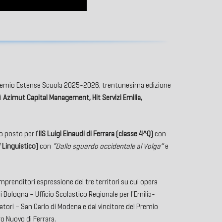
el Premio Estense Scuola 2025-2026, trentunesima edizione
di
Azimut Capital Management, Hit Servizi Emilia,
o posto per l’
IIS Luigi Einaudi di Ferrara (classe 4^Q)
con
 Linguistico)
con
“Dallo sguardo occidentale al Volga”
e
 imprenditori espressione dei tre territori su cui opera
di Bologna – Ufficio Scolastico Regionale per l’Emilia-
ratori – San Carlo di Modena e dal vincitore del Premio
o Nuovo di Ferrara.