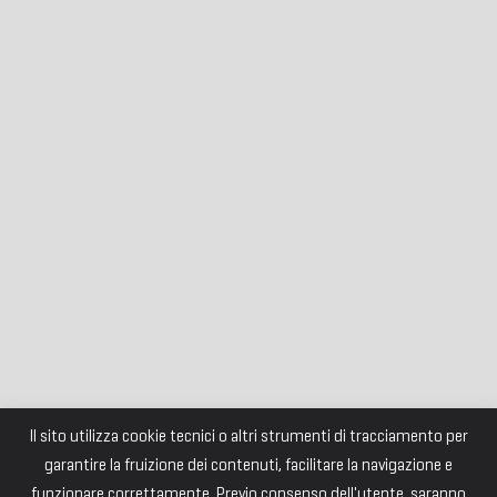
Il sito utilizza cookie tecnici o altri strumenti di tracciamento per
garantire la fruizione dei contenuti, facilitare la navigazione e
funzionare correttamente. Previo consenso dell'utente, saranno