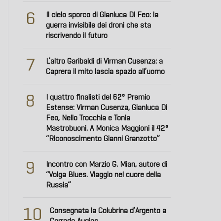
6
Il cielo sporco di Gianluca Di Feo: la
guerra invisibile dei droni che sta
riscrivendo il futuro
7
L’altro Garibaldi di Virman Cusenza: a
Caprera il mito lascia spazio all’uomo
8
I quattro finalisti del 62° Premio
Estense: Virman Cusenza, Gianluca Di
Feo, Nello Trocchia e Tonia
Mastrobuoni. A Monica Maggioni il 42°
“Riconoscimento Gianni Granzotto”
9
Incontro con Marzio G. Mian, autore di
“Volga Blues. Viaggio nel cuore della
Russia”
10
Consegnata la Colubrina d’Argento a
Corrado Augias