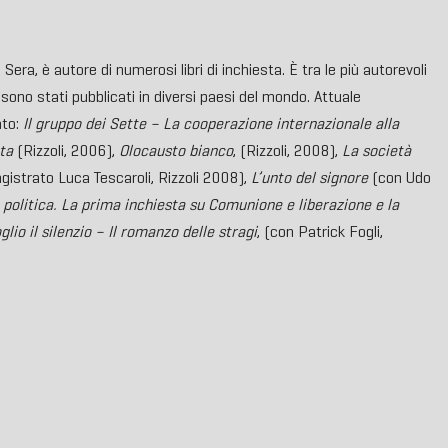
Sera, è autore di numerosi libri di inchiesta. È tra le più autorevoli
ri sono stati pubblicati in diversi paesi del mondo. Attuale
ato:
Il gruppo dei Sette – La cooperazione internazionale alla
ta
(Rizzoli, 2006),
Olocausto bianco
, (Rizzoli, 2008),
La società
gistrato Luca Tescaroli, Rizzoli 2008),
L’unto del signore
(con Udo
e politica. La prima inchiesta su Comunione e liberazione e la
lio il silenzio – Il romanzo delle stragi
, (con Patrick Fogli,