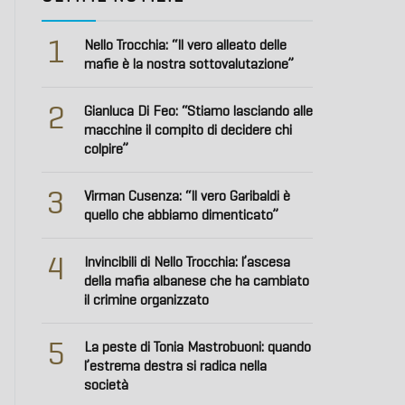
1
Nello Trocchia: “Il vero alleato delle
mafie è la nostra sottovalutazione”
2
Gianluca Di Feo: “Stiamo lasciando alle
macchine il compito di decidere chi
colpire”
3
Virman Cusenza: “Il vero Garibaldi è
quello che abbiamo dimenticato”
4
Invincibili di Nello Trocchia: l’ascesa
della mafia albanese che ha cambiato
il crimine organizzato
5
La peste di Tonia Mastrobuoni: quando
l’estrema destra si radica nella
società