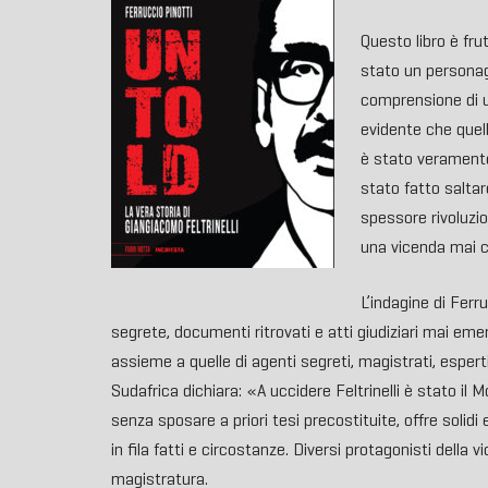
Questo libro è frut
stato un personag
comprensione di u
evidente che quello
è stato veramente
stato fatto saltar
spessore rivoluzi
una vicenda mai ch
L’indagine di Ferr
segrete, documenti ritrovati e atti giudiziari mai emer
assieme a quelle di agenti segreti, magistrati, esperti
Sudafrica dichiara: «A uccidere Feltrinelli è stato il
senza sposare a priori tesi precostituite, offre solidi
in fila fatti e circostanze. Diversi protagonisti della 
magistratura.