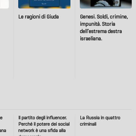
Le ragioni di Giuda
Genesi. Soldi, crimine,
impunità. Storia
dell’estrema destra
israeliana.
 e
Il partito degli influencer.
La Russia in quattro
Perché il potere dei social
criminali
iana
network è una sfida alla