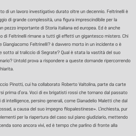
to di un lavoro investigativo durato oltre un decennio. Feltrinelli è
gio di grande complessità, una figura imprescindibile per la
n pezzo importante di Storia italiana ed europea. Ed è anche
 di Feltrinelli rimane a tutti gli effetti un gigantesco mistero. Chi
 Giangiacomo Feltrinelli? è davvero morto in un incidente o è
e sotto al traliccio di Segrate? Qual è stata la vastità del suo
onario? Untold prova a rispondere a queste domande ripercorrendo
iarita.
uccio Pinotti, cui ha collaborato Roberto Valtolina, parte da carte
si prima d’ora. Voci di ex brigatisti rossi che tornano dal passato
 di intelligence, persino generali, come Gianadelio Maletti che dal
 Mossad, a causa del suo impegno filopalestinese». L’inchiesta, pur
 elementi per la riapertura del caso sul piano giudiziario, mettendo
vicenda sono ancora vivi, ed è tempo che parlino di fronte alla