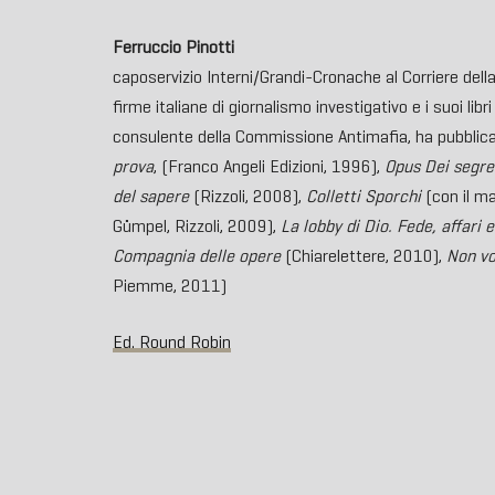
Ferruccio Pinotti
caposervizio Interni/Grandi-Cronache al Corriere della 
firme italiane di giornalismo investigativo e i suoi lib
consulente della Commissione Antimafia, ha pubblic
prova
, (Franco Angeli Edizioni, 1996),
Opus Dei segre
del sapere
(Rizzoli, 2008),
Colletti Sporchi
(con il ma
Gümpel, Rizzoli, 2009),
La lobby di Dio. Fede, affari 
Compagnia delle opere
(Chiarelettere, 2010),
Non vog
Piemme, 2011)
Ed. Round Robin