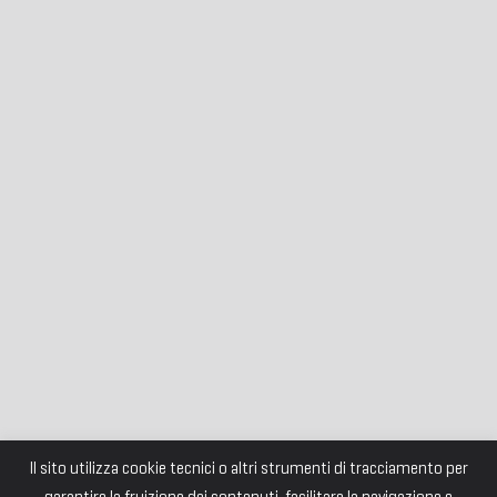
Il sito utilizza cookie tecnici o altri strumenti di tracciamento per
garantire la fruizione dei contenuti, facilitare la navigazione e