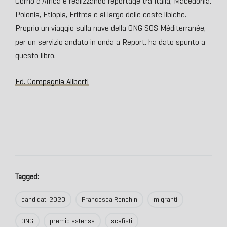
Corno d’Africa e realizzando reportage tra Italia, Macedonia,
Polonia, Etiopia, Eritrea e al largo delle coste libiche.
Proprio un viaggio sulla nave della ONG SOS Méditerranée,
per un servizio andato in onda a Report, ha dato spunto a
questo libro.
Ed. Compagnia Aliberti
Tagged:
candidati 2023
Francesca Ronchin
migranti
ONG
premio estense
scafisti