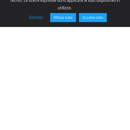
tecnici. Le scelte espresse sono applicate al solo dispositivo in
utilizzo.
Gestisci
Rifiuta tutto
Accetta tutto
FONDAZIONE