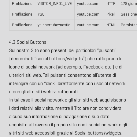
Profilazione
VISITOR_INFO1_LIVE
youtube.com
HTTP
179 giorn
Profilazione
YSC
youtube.com
Pixel
Sessione
Profilazione
yt.innertube::nextId
youtube.com
HTML
Persiste
4.3 Social Buttons
Sul nostro Sito sono presenti dei particolari “pulsanti”
(denominati “social buttons/widgets”) che raffigurano le
icone di social network (ad esempio, Facebook, etc.) e di
ulteriori siti web. Tali pulsanti consentono all’utente di
interagire con un “click” direttamente con i social network
e con gli altri siti web ivi raffigurati.
In tal caso il social network e gli altri siti web acquisiscono
i dati relativi alla visita, mentre il Titolare non condividerà
alcuna sua informazione di navigazione o suo dato
acquisito attraverso il proprio sito con i social network e gli
altri siti web accessibili grazie ai Social buttons/widgets.