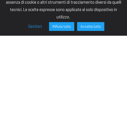
assenza di cookie o altri strumenti di tracciamento diversi da quelli
tecnici. Le scelte espresse sono applicate al solo dispositivo in
utilizzo.
Gestisci
Rifiuta tutto
Accetta tutto