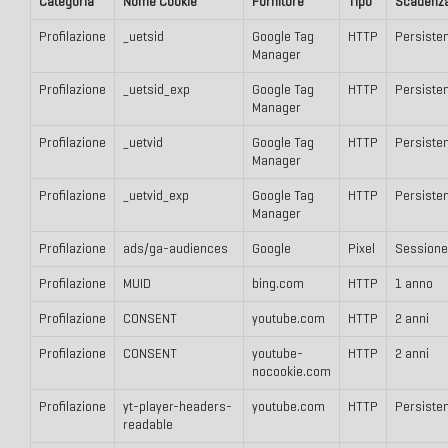
Categoria
Nome Cookie
Fornitore
Tipo
Scadenz
Profilazione
_uetsid
Google Tag
HTTP
Persiste
Manager
Profilazione
_uetsid_exp
Google Tag
HTTP
Persiste
Manager
Profilazione
_uetvid
Google Tag
HTTP
Persiste
Manager
Profilazione
_uetvid_exp
Google Tag
HTTP
Persiste
Manager
Profilazione
ads/ga-audiences
Google
Pixel
Sessione
Profilazione
MUID
bing.com
HTTP
1 anno
Profilazione
CONSENT
youtube.com
HTTP
2 anni
Profilazione
CONSENT
youtube-
HTTP
2 anni
nocookie.com
Profilazione
yt-player-headers-
youtube.com
HTTP
Persiste
readable