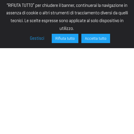
“RIFIUTA TUTTO” per chiudere il banner, continuerai la navigazione in
assenza di cookie o altri strumenti di tracciamento diversi da quelli
tecnici. Le scelte espresse sono applicate al solo dispositivo in
utilizzo.
Gestisci
Rifiuta tutto
Accetta tutto