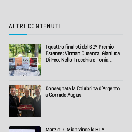
Maggioni il 42° “Riconoscimento Gianni Granzotto”
ALTRI CONTENUTI
I quattro finalisti del 62° Premio
Estense: Virman Cusenza, Gianluca
Di Feo, Nello Trocchia e Tonia
Mastrobuoni. A Monica Maggioni il
42° “Riconoscimento Gianni
Granzotto”
Consegnata la Colubrina d’Argento
a Corrado Augias
Marzio G. Mian vince la 61^