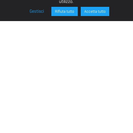
utilizzo.
Gestisci
Rifiuta tutto
Accetta tutto
FONDAZIONE