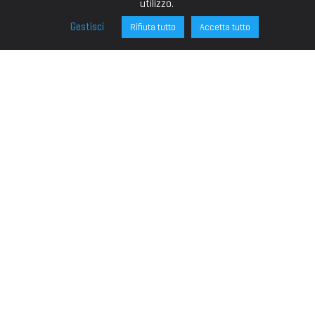
utilizzo.
Gestisci
Rifiuta tutto
Accetta tutto
FONDAZIONE