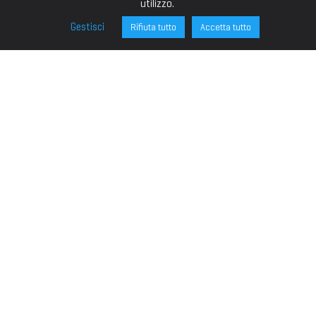
utilizzo.
Gestisci
Rifiuta tutto
Accetta tutto
FONDAZIONE