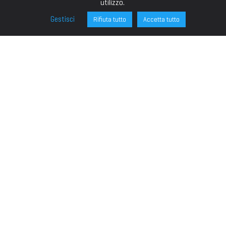
utilizzo.
Gestisci
Rifiuta tutto
Accetta tutto
FONDAZIONE