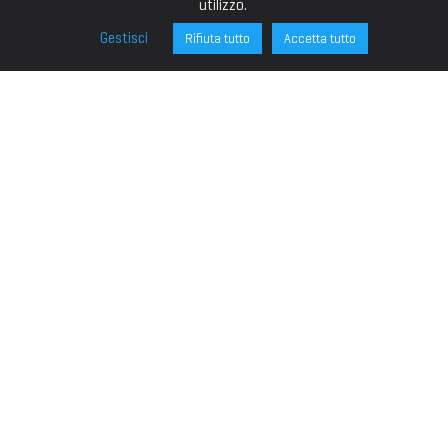
utilizzo.
Gestisci
Rifiuta tutto
Accetta tutto
FONDAZIONE