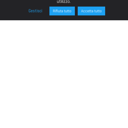
utilizzo.
Gestisci
Rifiuta tutto
Accetta tutto
FONDAZIONE