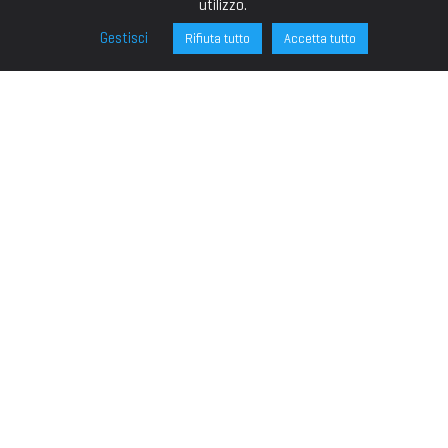
utilizzo.
Gestisci
Rifiuta tutto
Accetta tutto
FONDAZIONE