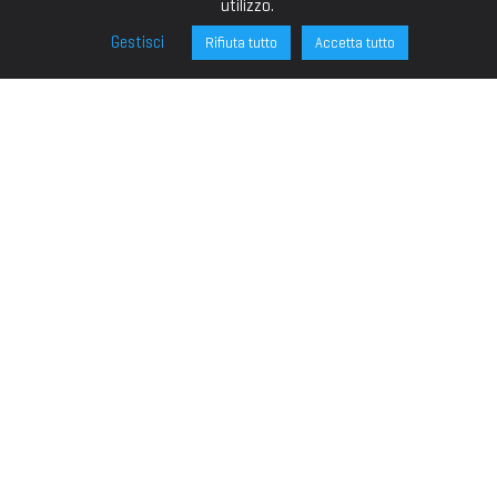
utilizzo.
Gestisci
Rifiuta tutto
Accetta tutto
FONDAZIONE