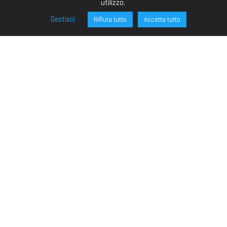
utilizzo.
Gestisci
Rifiuta tutto
Accetta tutto
FONDAZIONE