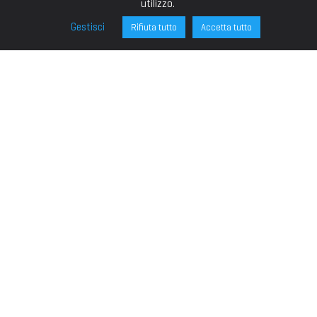
utilizzo.
Gestisci
Rifiuta tutto
Accetta tutto
FONDAZIONE