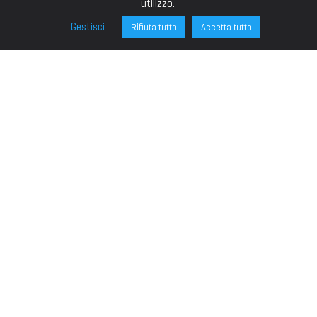
utilizzo.
Gestisci
Rifiuta tutto
Accetta tutto
FONDAZIONE