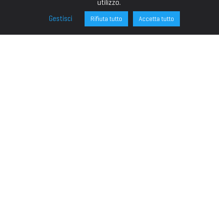
utilizzo.
Gestisci
Rifiuta tutto
Accetta tutto
FONDAZIONE