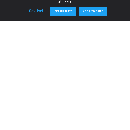
utilizzo.
Gestisci
Rifiuta tutto
Accetta tutto
FONDAZIONE