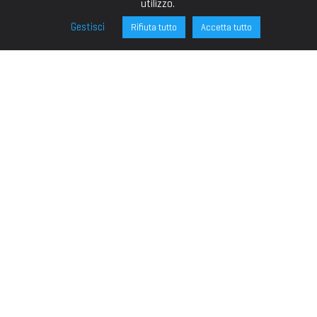
utilizzo.
Gestisci
Rifiuta tutto
Accetta tutto
FONDAZIONE