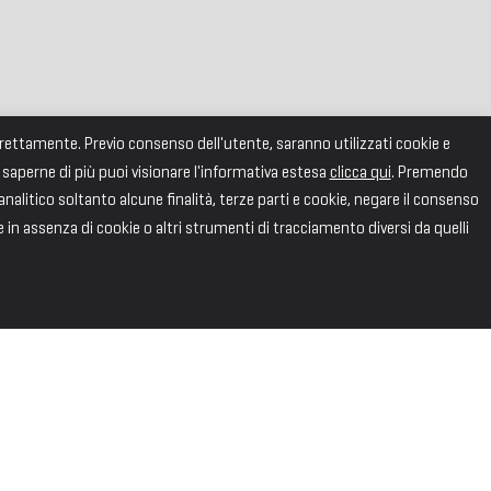
correttamente. Previo consenso dell'utente, saranno utilizzati cookie e
 saperne di più puoi visionare l'informativa estesa
clicca qui
. Premendo
alitico soltanto alcune finalità, terze parti e cookie, negare il consenso
e in assenza di cookie o altri strumenti di tracciamento diversi da quelli
SEGUICI
Facebook
X