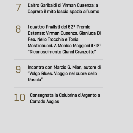
7
L’altro Garibaldi di Virman Cusenza: a
Caprera il mito lascia spazio all’uomo
8
I quattro finalisti del 62° Premio
Estense: Virman Cusenza, Gianluca Di
Feo, Nello Trocchia e Tonia
Mastrobuoni. A Monica Maggioni il 42°
“Riconoscimento Gianni Granzotto”
9
Incontro con Marzio G. Mian, autore di
“Volga Blues. Viaggio nel cuore della
Russia”
10
Consegnata la Colubrina d’Argento a
Corrado Augias