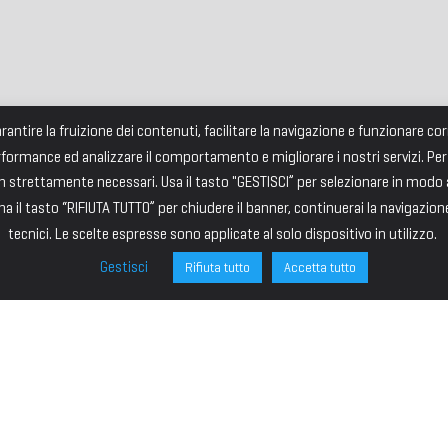
garantire la fruizione dei contenuti, facilitare la navigazione e funzionare 
rformance ed analizzare il comportamento e migliorare i nostri servizi. Per
strettamente necessari. Usa il tasto "GESTISCI” per selezionare in modo an
a il tasto “RIFIUTA TUTTO” per chiudere il banner, continuerai la navigazion
tecnici. Le scelte espresse sono applicate al solo dispositivo in utilizzo.
Gestisci
Rifiuta tutto
Accetta tutto
ONE
SITE MAP
ministrazione
HOME
I – PRESIDENTE
IL PREMIO
VICE PRESIDENTE