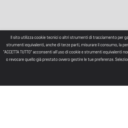
Il sito utilizza cookie tecnici o altri strumenti di tracciamento per 
strumenti equivalenti, anche di terze parti, misurare il consumo, la pe
"ACCETTA TUTTO" acconsenti all'uso di cookie e strumenti equivalenti non 
o revocare quello già prestato ovvero gestire le tue preferenze. Selezion
FONDAZI
Consiglio di Am
Andrea PIZZARD
Paolo SAINI – 