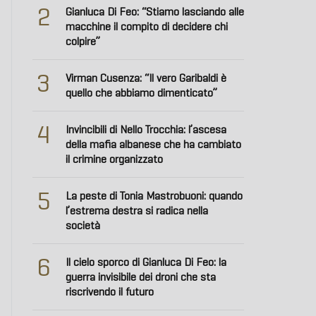
2
Gianluca Di Feo: “Stiamo lasciando alle
macchine il compito di decidere chi
colpire”
3
Virman Cusenza: “Il vero Garibaldi è
quello che abbiamo dimenticato”
4
Invincibili di Nello Trocchia: l’ascesa
della mafia albanese che ha cambiato
il crimine organizzato
5
La peste di Tonia Mastrobuoni: quando
l’estrema destra si radica nella
società
6
Il cielo sporco di Gianluca Di Feo: la
guerra invisibile dei droni che sta
riscrivendo il futuro