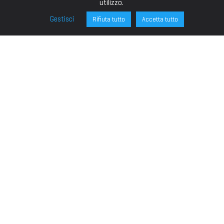
utilizzo.
Gestisci
Rifiuta tutto
Accetta tutto
FONDAZIONE