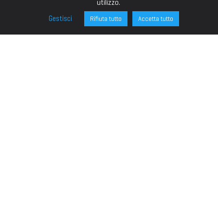
utilizzo.
Gestisci
Rifiuta tutto
Accetta tutto
FONDAZIONE