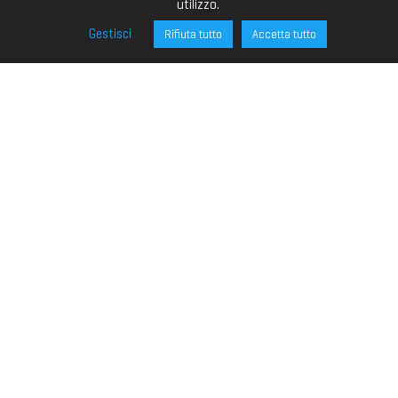
utilizzo.
Gestisci
Rifiuta tutto
Accetta tutto
FONDAZIONE