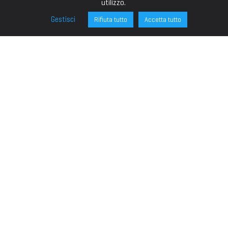
utilizzo.
Gestisci
Rifiuta tutto
Accetta tutto
FONDAZIONE