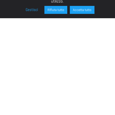
utilizzo.
Gestisci
Rifiuta tutto
Accetta tutto
FONDAZIONE