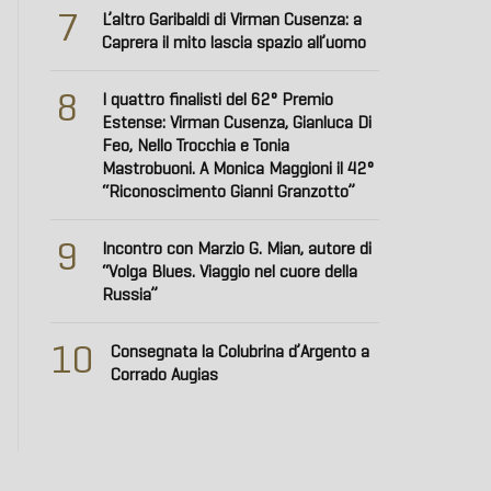
7
L’altro Garibaldi di Virman Cusenza: a
Caprera il mito lascia spazio all’uomo
8
I quattro finalisti del 62° Premio
Estense: Virman Cusenza, Gianluca Di
Feo, Nello Trocchia e Tonia
Mastrobuoni. A Monica Maggioni il 42°
“Riconoscimento Gianni Granzotto”
9
Incontro con Marzio G. Mian, autore di
“Volga Blues. Viaggio nel cuore della
Russia”
10
Consegnata la Colubrina d’Argento a
Corrado Augias