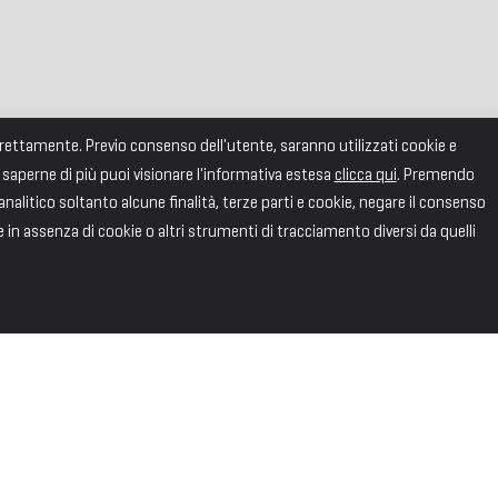
correttamente. Previo consenso dell'utente, saranno utilizzati cookie e
 saperne di più puoi visionare l'informativa estesa
clicca qui
. Premendo
alitico soltanto alcune finalità, terze parti e cookie, negare il consenso
e in assenza di cookie o altri strumenti di tracciamento diversi da quelli
SEGUICI
Facebook
X