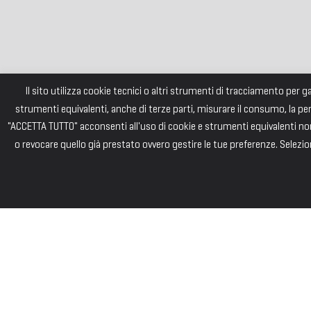
Il sito utilizza cookie tecnici o altri strumenti di tracciamento per 
strumenti equivalenti, anche di terze parti, misurare il consumo, la pe
"ACCETTA TUTTO" acconsenti all'uso di cookie e strumenti equivalenti non 
o revocare quello già prestato ovvero gestire le tue preferenze. Selezion
FONDAZI
Consiglio di Am
Andrea PIZZARD
Paolo SAINI – 