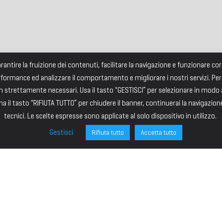
garantire la fruizione dei contenuti, facilitare la navigazione e funzionare 
rformance ed analizzare il comportamento e migliorare i nostri servizi. Per
strettamente necessari. Usa il tasto "GESTISCI” per selezionare in modo an
a il tasto “RIFIUTA TUTTO” per chiudere il banner, continuerai la navigazion
tecnici. Le scelte espresse sono applicate al solo dispositivo in utilizzo.
Gestisci
Rifiuta tutto
Accetta tutto
ONE
SITE MAP
ministrazione
HOME
I – PRESIDENTE
IL PREMIO
VICE PRESIDENTE