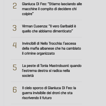
2
Gianluca Di Feo: “Stiamo lasciando alle
macchine il compito di decidere chi
colpire”
3
Virman Cusenza: “Il vero Garibaldi è
quello che abbiamo dimenticato”
4
Invincibili di Nello Trocchia: l’ascesa
della mafia albanese che ha cambiato
il crimine organizzato
5
La peste di Tonia Mastrobuoni: quando
l’estrema destra si radica nella
società
6
Il cielo sporco di Gianluca Di Feo: la
guerra invisibile dei droni che sta
riscrivendo il futuro