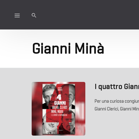
Gianni Minà
I quattro Gian
Per una curiosa congiun
Gianni Clerici, Gianni Mi