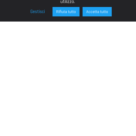
utilizzo.
Gestisci
Rifiuta tutto
Accetta tutto
FONDAZIONE