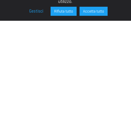
utilizzo.
Gestisci
Rifiuta tutto
Accetta tutto
FONDAZIONE