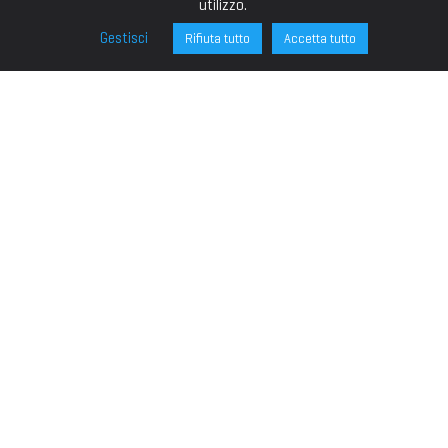
utilizzo.
Gestisci
Rifiuta tutto
Accetta tutto
FONDAZIONE