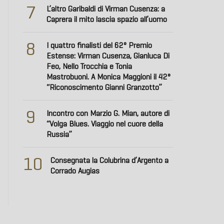
7
L’altro Garibaldi di Virman Cusenza: a
Caprera il mito lascia spazio all’uomo
8
I quattro finalisti del 62° Premio
Estense: Virman Cusenza, Gianluca Di
Feo, Nello Trocchia e Tonia
Mastrobuoni. A Monica Maggioni il 42°
“Riconoscimento Gianni Granzotto”
9
Incontro con Marzio G. Mian, autore di
“Volga Blues. Viaggio nel cuore della
Russia”
10
Consegnata la Colubrina d’Argento a
Corrado Augias