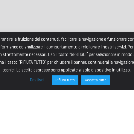
garantire la fruizione dei contenuti, facilitare la navigazione e funzionare 
rformance ed analizzare il comportamento e migliorare i nostri servizi. Per
strettamente necessari. Usa il tasto "GESTISCI” per selezionare in modo an
a il tasto “RIFIUTA TUTTO” per chiudere il banner, continuerai la navigazion
tecnici. Le scelte espresse sono applicate al solo dispositivo in utilizzo.
Gestisci
Rifiuta tutto
Accetta tutto
ONE
SITE MAP
ministrazione
HOME
I – PRESIDENTE
IL PREMIO
VICE PRESIDENTE