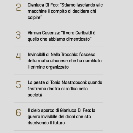
2
Gianluca Di Feo: “Stiamo lasciando alle
macchine il compito di decidere chi
colpire”
3
Virman Cusenza: “Il vero Garibaldi è
quello che abbiamo dimenticato”
4
Invincibili di Nello Trocchia: l’ascesa
della mafia albanese che ha cambiato
il crimine organizzato
5
La peste di Tonia Mastrobuoni: quando
l’estrema destra si radica nella
società
6
Il cielo sporco di Gianluca Di Feo: la
guerra invisibile dei droni che sta
riscrivendo il futuro