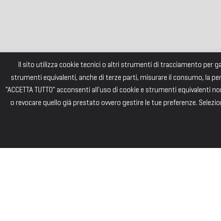
Il sito utilizza cookie tecnici o altri strumenti di tracciamento per 
strumenti equivalenti, anche di terze parti, misurare il consumo, la pe
"ACCETTA TUTTO" acconsenti all'uso di cookie e strumenti equivalenti non 
o revocare quello già prestato ovvero gestire le tue preferenze. Selezion
FONDAZI
Consiglio di Am
Andrea PIZZARD
Paolo SAINI – 