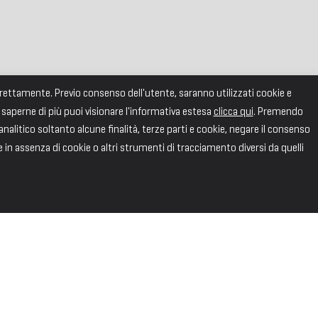
correttamente. Previo consenso dell'utente, saranno utilizzati cookie e
 saperne di più puoi visionare l'informativa estesa
clicca qui
. Premendo
alitico soltanto alcune finalità, terze parti e cookie, negare il consenso
e in assenza di cookie o altri strumenti di tracciamento diversi da quelli
SEGUICI
Facebook
X