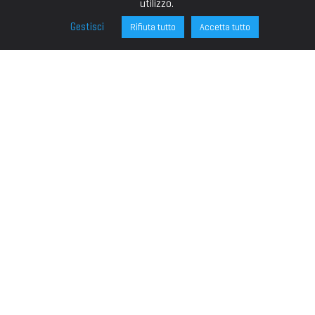
utilizzo.
Gestisci
Rifiuta tutto
Accetta tutto
FONDAZIONE