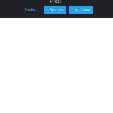
utilizzo.
Gestisci
Rifiuta tutto
Accetta tutto
FONDAZIONE