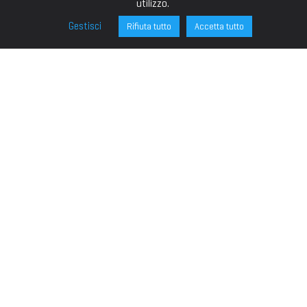
utilizzo.
Gestisci
Rifiuta tutto
Accetta tutto
FONDAZIONE