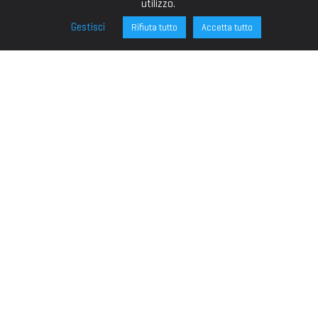
utilizzo.
Gestisci
Rifiuta tutto
Accetta tutto
FONDAZIONE