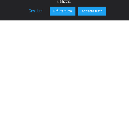
utilizzo.
Gestisci
Rifiuta tutto
Accetta tutto
FONDAZIONE