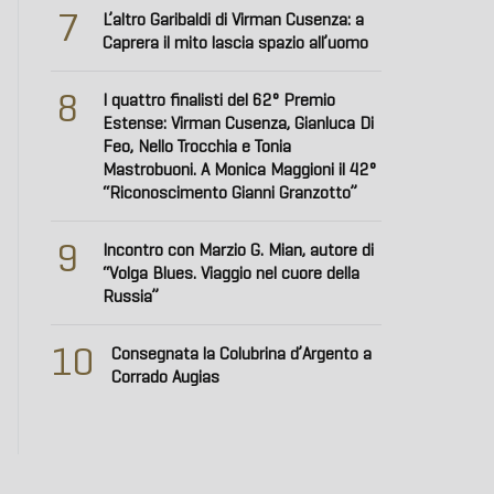
7
L’altro Garibaldi di Virman Cusenza: a
Caprera il mito lascia spazio all’uomo
8
I quattro finalisti del 62° Premio
Estense: Virman Cusenza, Gianluca Di
Feo, Nello Trocchia e Tonia
Mastrobuoni. A Monica Maggioni il 42°
“Riconoscimento Gianni Granzotto”
9
Incontro con Marzio G. Mian, autore di
“Volga Blues. Viaggio nel cuore della
Russia”
10
Consegnata la Colubrina d’Argento a
Corrado Augias