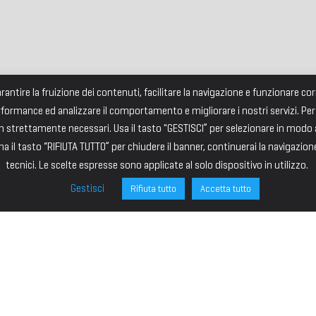
garantire la fruizione dei contenuti, facilitare la navigazione e funzionare 
rformance ed analizzare il comportamento e migliorare i nostri servizi. Per
strettamente necessari. Usa il tasto "GESTISCI” per selezionare in modo an
a il tasto “RIFIUTA TUTTO” per chiudere il banner, continuerai la navigazion
tecnici. Le scelte espresse sono applicate al solo dispositivo in utilizzo.
Gestisci
Rifiuta tutto
Accetta tutto
ONE
SITE MAP
ministrazione
HOME
I – PRESIDENTE
IL PREMIO
VICE PRESIDENTE