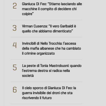
2
Gianluca Di Feo: “Stiamo lasciando alle
macchine il compito di decidere chi
colpire”
3
Virman Cusenza: “Il vero Garibaldi è
quello che abbiamo dimenticato”
4
Invincibili di Nello Trocchia: l’ascesa
della mafia albanese che ha cambiato
il crimine organizzato
5
La peste di Tonia Mastrobuoni: quando
l’estrema destra si radica nella
società
6
Il cielo sporco di Gianluca Di Feo: la
guerra invisibile dei droni che sta
riscrivendo il futuro