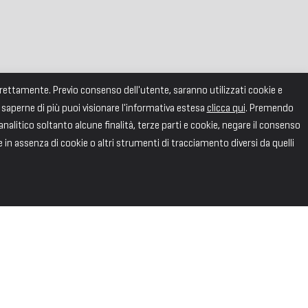
correttamente. Previo consenso dell'utente, saranno utilizzati cookie e
 saperne di più puoi visionare l'informativa estesa
clicca qui
. Premendo
alitico soltanto alcune finalità, terze parti e cookie, negare il consenso
e in assenza di cookie o altri strumenti di tracciamento diversi da quelli
SEGUICI
Facebook
X