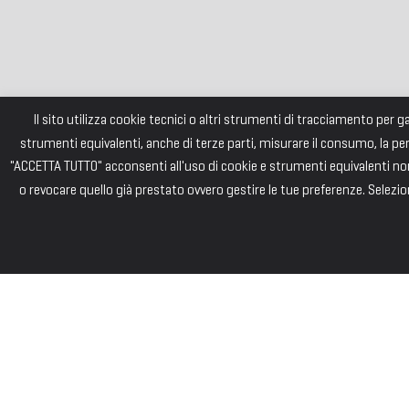
Il sito utilizza cookie tecnici o altri strumenti di tracciamento per 
strumenti equivalenti, anche di terze parti, misurare il consumo, la pe
"ACCETTA TUTTO" acconsenti all'uso di cookie e strumenti equivalenti non 
o revocare quello già prestato ovvero gestire le tue preferenze. Selezion
FONDAZI
Consiglio di Am
Andrea PIZZARD
Paolo SAINI – 