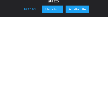
utilizzo.
Gestisci
Rifiuta tutto
Accetta tutto
FONDAZIONE