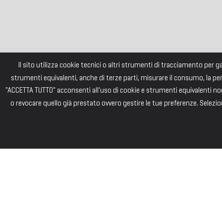
Il sito utilizza cookie tecnici o altri strumenti di tracciamento per 
strumenti equivalenti, anche di terze parti, misurare il consumo, la pe
"ACCETTA TUTTO" acconsenti all'uso di cookie e strumenti equivalenti non 
o revocare quello già prestato ovvero gestire le tue preferenze. Selezion
FONDAZI
Consiglio di Am
Andrea PIZZARD
Paolo SAINI – 