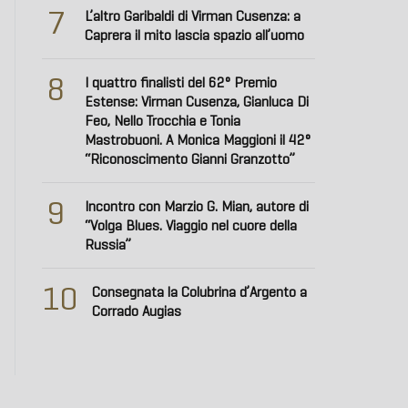
7
L’altro Garibaldi di Virman Cusenza: a
Caprera il mito lascia spazio all’uomo
8
I quattro finalisti del 62° Premio
Estense: Virman Cusenza, Gianluca Di
Feo, Nello Trocchia e Tonia
Mastrobuoni. A Monica Maggioni il 42°
“Riconoscimento Gianni Granzotto”
9
Incontro con Marzio G. Mian, autore di
“Volga Blues. Viaggio nel cuore della
Russia”
10
Consegnata la Colubrina d’Argento a
Corrado Augias