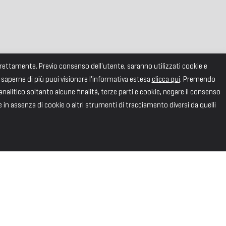
correttamente. Previo consenso dell'utente, saranno utilizzati cookie e
 saperne di più puoi visionare l'informativa estesa
clicca qui
. Premendo
alitico soltanto alcune finalità, terze parti e cookie, negare il consenso
e in assenza di cookie o altri strumenti di tracciamento diversi da quelli
SEGUICI
Facebook
X