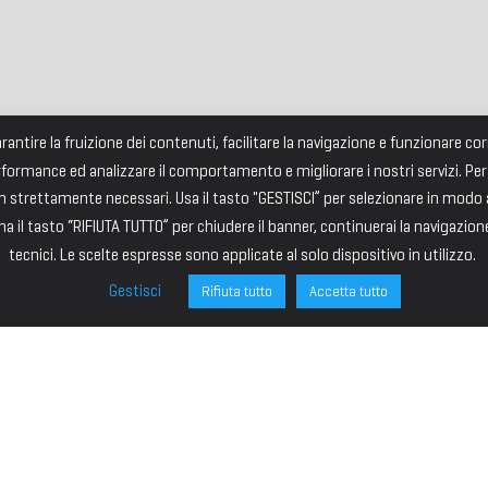
garantire la fruizione dei contenuti, facilitare la navigazione e funzionare 
rformance ed analizzare il comportamento e migliorare i nostri servizi. Per
strettamente necessari. Usa il tasto "GESTISCI” per selezionare in modo an
a il tasto “RIFIUTA TUTTO” per chiudere il banner, continuerai la navigazion
tecnici. Le scelte espresse sono applicate al solo dispositivo in utilizzo.
Gestisci
Rifiuta tutto
Accetta tutto
ONE
SITE MAP
ministrazione
HOME
I – PRESIDENTE
IL PREMIO
VICE PRESIDENTE