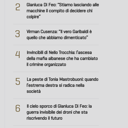
2
Gianluca Di Feo: “Stiamo lasciando alle
macchine il compito di decidere chi
colpire”
3
Virman Cusenza: “Il vero Garibaldi è
quello che abbiamo dimenticato”
4
Invincibili di Nello Trocchia: l’ascesa
della mafia albanese che ha cambiato
il crimine organizzato
5
La peste di Tonia Mastrobuoni: quando
l’estrema destra si radica nella
società
6
Il cielo sporco di Gianluca Di Feo: la
guerra invisibile dei droni che sta
riscrivendo il futuro