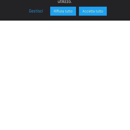
utilizzo.
Gestisci
Rifiuta tutto
Accetta tutto
FONDAZIONE