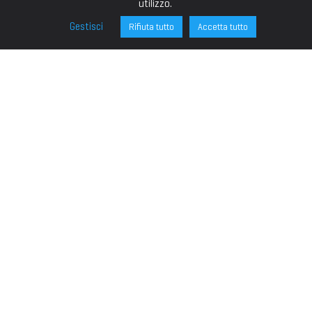
utilizzo.
Gestisci
Rifiuta tutto
Accetta tutto
FONDAZIONE