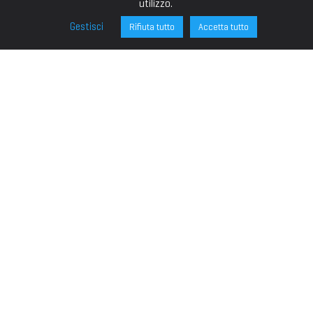
utilizzo.
Gestisci
Rifiuta tutto
Accetta tutto
FONDAZIONE