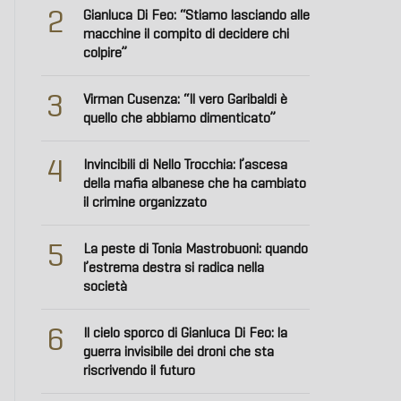
2
Gianluca Di Feo: “Stiamo lasciando alle
macchine il compito di decidere chi
colpire”
3
Virman Cusenza: “Il vero Garibaldi è
quello che abbiamo dimenticato”
4
Invincibili di Nello Trocchia: l’ascesa
della mafia albanese che ha cambiato
il crimine organizzato
5
La peste di Tonia Mastrobuoni: quando
l’estrema destra si radica nella
società
6
Il cielo sporco di Gianluca Di Feo: la
guerra invisibile dei droni che sta
riscrivendo il futuro