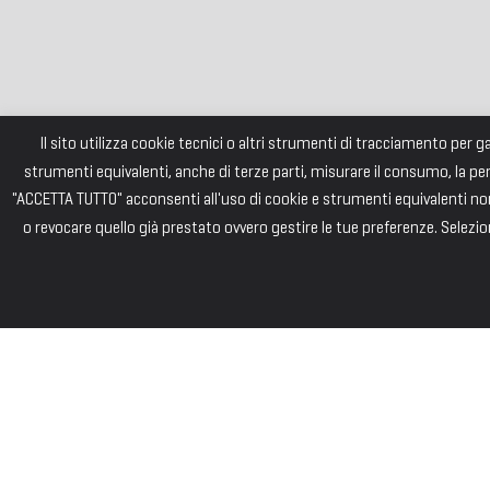
Il sito utilizza cookie tecnici o altri strumenti di tracciamento per 
strumenti equivalenti, anche di terze parti, misurare il consumo, la pe
"ACCETTA TUTTO" acconsenti all'uso di cookie e strumenti equivalenti non 
o revocare quello già prestato ovvero gestire le tue preferenze. Selezion
FONDAZI
Consiglio di Am
Andrea PIZZARD
Paolo SAINI – 