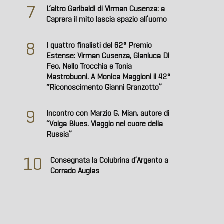
7
L’altro Garibaldi di Virman Cusenza: a
Caprera il mito lascia spazio all’uomo
8
I quattro finalisti del 62° Premio
Estense: Virman Cusenza, Gianluca Di
Feo, Nello Trocchia e Tonia
Mastrobuoni. A Monica Maggioni il 42°
“Riconoscimento Gianni Granzotto”
9
Incontro con Marzio G. Mian, autore di
“Volga Blues. Viaggio nel cuore della
Russia”
10
Consegnata la Colubrina d’Argento a
Corrado Augias