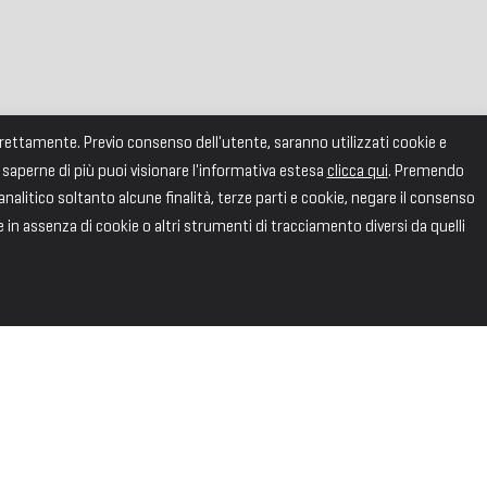
correttamente. Previo consenso dell'utente, saranno utilizzati cookie e
 saperne di più puoi visionare l'informativa estesa
clicca qui
. Premendo
alitico soltanto alcune finalità, terze parti e cookie, negare il consenso
e in assenza di cookie o altri strumenti di tracciamento diversi da quelli
SEGUICI
Facebook
X