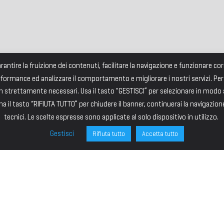
garantire la fruizione dei contenuti, facilitare la navigazione e funzionare 
rformance ed analizzare il comportamento e migliorare i nostri servizi. Per
strettamente necessari. Usa il tasto "GESTISCI” per selezionare in modo an
a il tasto “RIFIUTA TUTTO” per chiudere il banner, continuerai la navigazion
tecnici. Le scelte espresse sono applicate al solo dispositivo in utilizzo.
Gestisci
Rifiuta tutto
Accetta tutto
ONE
SITE MAP
ministrazione
HOME
I – PRESIDENTE
IL PREMIO
VICE PRESIDENTE