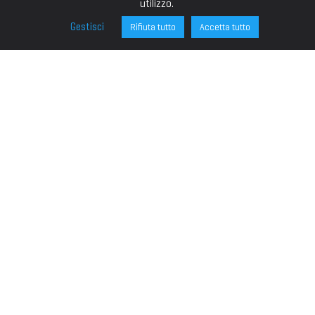
utilizzo.
Gestisci
Rifiuta tutto
Accetta tutto
FONDAZIONE