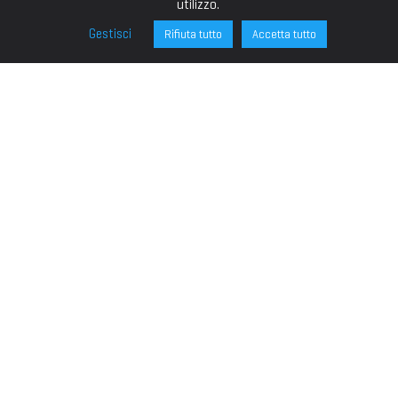
utilizzo.
Gestisci
Rifiuta tutto
Accetta tutto
FONDAZIONE