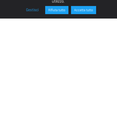
utilizzo.
Gestisci
Rifiuta tutto
Accetta tutto
FONDAZIONE