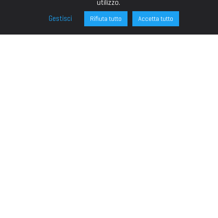
utilizzo.
Gestisci
Rifiuta tutto
Accetta tutto
FONDAZIONE