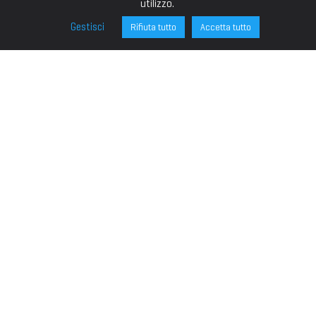
utilizzo.
Gestisci
Rifiuta tutto
Accetta tutto
FONDAZIONE